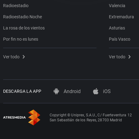
Radioestadio
Valencia
Radioestadio Noche
Extremadura
La rosa de los vientos
Asturias
Por fin no es lunes
País Vasco
Ver todo
Ver todo
Android
iOS
DESCARGA LA APP
Copyright © Uniprex, S.A.U., C/ Fuerteventura 12
San Sebastián de los Reyes, 28703 Madrid