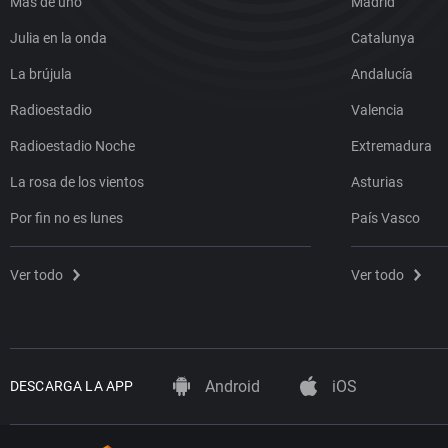
Más de uno
Madrid
Julia en la onda
Catalunya
La brújula
Andalucía
Radioestadio
Valencia
Radioestadio Noche
Extremadura
La rosa de los vientos
Asturias
Por fin no es lunes
País Vasco
Ver todo
Ver todo
Android
iOS
DESCARGA LA APP