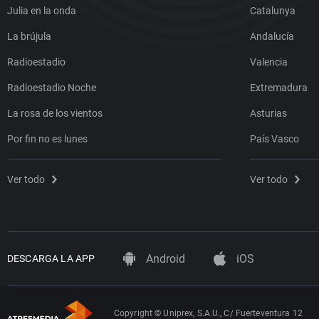
Julia en la onda
Catalunya
La brújula
Andalucía
Radioestadio
Valencia
Radioestadio Noche
Extremadura
La rosa de los vientos
Asturias
Por fin no es lunes
País Vasco
Ver todo
Ver todo
Android
iOS
DESCARGA LA APP
Copyright © Uniprex, S.A.U., C/ Fuerteventura 12