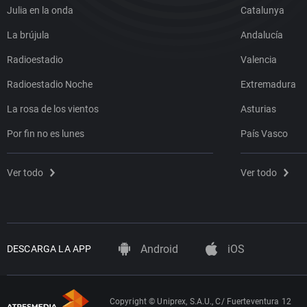
Julia en la onda
Catalunya
La brújula
Andalucía
Radioestadio
Valencia
Radioestadio Noche
Extremadura
La rosa de los vientos
Asturias
Por fin no es lunes
País Vasco
Ver todo
Ver todo
Android
iOS
DESCARGA LA APP
Copyright © Uniprex, S.A.U., C/ Fuerteventura 12