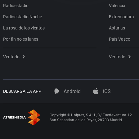
Radioestadio
Valencia
Radioestadio Noche
Extremadura
La rosa de los vientos
Asturias
Por fin no es lunes
País Vasco
Ver todo
Ver todo
Android
iOS
DESCARGA LA APP
Copyright © Uniprex, S.A.U., C/ Fuerteventura 12
San Sebastián de los Reyes, 28703 Madrid