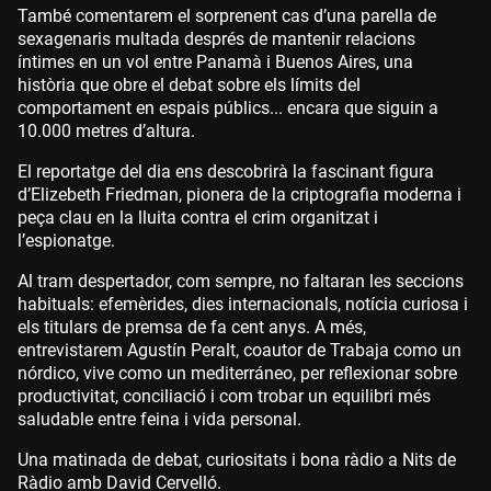
També comentarem el sorprenent cas d’una parella de
sexagenaris multada després de mantenir relacions
íntimes en un vol entre Panamà i Buenos Aires, una
història que obre el debat sobre els límits del
comportament en espais públics... encara que siguin a
10.000 metres d’altura.
El reportatge del dia ens descobrirà la fascinant figura
d’Elizebeth Friedman, pionera de la criptografia moderna i
peça clau en la lluita contra el crim organitzat i
l’espionatge.
Al tram despertador, com sempre, no faltaran les seccions
habituals: efemèrides, dies internacionals, notícia curiosa i
els titulars de premsa de fa cent anys. A més,
entrevistarem Agustín Peralt, coautor de Trabaja como un
nórdico, vive como un mediterráneo, per reflexionar sobre
productivitat, conciliació i com trobar un equilibri més
saludable entre feina i vida personal.
Una matinada de debat, curiositats i bona ràdio a Nits de
Ràdio amb David Cervelló.