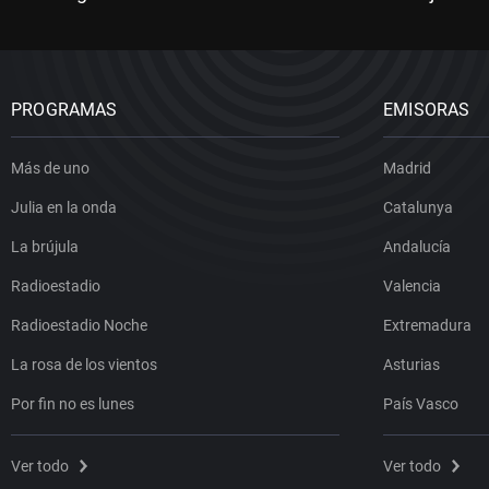
PROGRAMAS
EMISORAS
Más de uno
Madrid
Julia en la onda
Catalunya
La brújula
Andalucía
Radioestadio
Valencia
Radioestadio Noche
Extremadura
La rosa de los vientos
Asturias
Por fin no es lunes
País Vasco
Ver todo
Ver todo