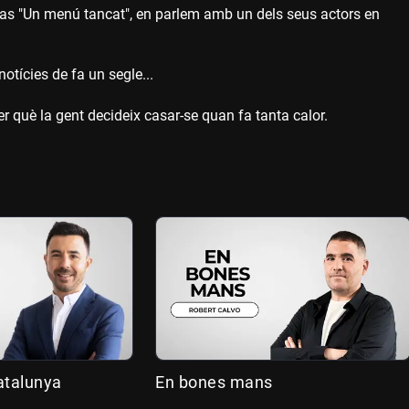
cas "Un menú tancat", en parlem amb un dels seus actors en
otícies de fa un segle...
er què la gent decideix casar-se quan fa tanta calor.
atalunya
En bones mans