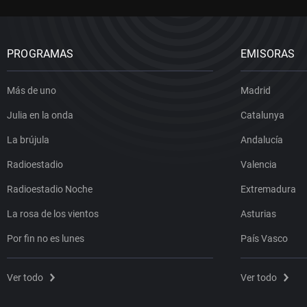
PROGRAMAS
EMISORAS
Más de uno
Madrid
Julia en la onda
Catalunya
La brújula
Andalucía
Radioestadio
Valencia
Radioestadio Noche
Extremadura
La rosa de los vientos
Asturias
Por fin no es lunes
País Vasco
Ver todo
Ver todo