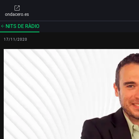
ondacero.es
NITS DE RÀDIO
17/11/2020