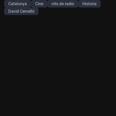
Catalunya
Cine
nits de radio
Historia
David Cervelló