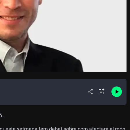
ó..
 Aquesta setmana fem debat sobre com afectarà al món