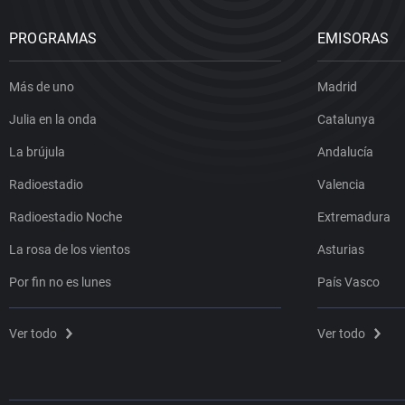
PROGRAMAS
EMISORAS
Más de uno
Madrid
Julia en la onda
Catalunya
La brújula
Andalucía
Radioestadio
Valencia
Radioestadio Noche
Extremadura
La rosa de los vientos
Asturias
Por fin no es lunes
País Vasco
Ver todo
Ver todo