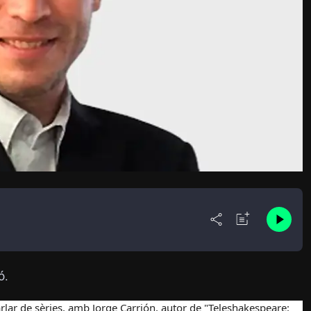
ó.
rlar de sèries, amb Jorge Carrión, autor de "Teleshakespeare: