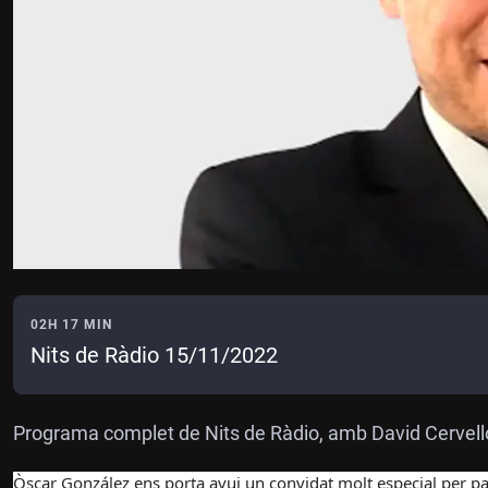
02H 17 MIN
Nits de Ràdio 15/11/2022
Programa complet de Nits de Ràdio, amb David Cervell
Òscar González ens porta avui un convidat molt especial per pa