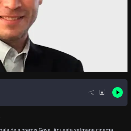
.
a gala dels premis Goya. Aquesta setmana cinema