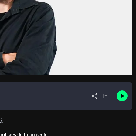
ó.
otícies de fa un segle...