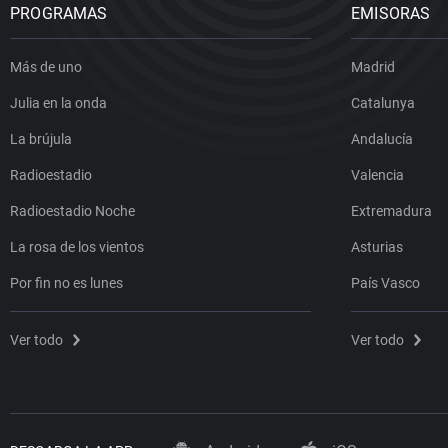
PROGRAMAS
EMISORAS
Más de uno
Madrid
Julia en la onda
Catalunya
La brújula
Andalucía
Radioestadio
Valencia
Radioestadio Noche
Extremadura
La rosa de los vientos
Asturias
Por fin no es lunes
País Vasco
Ver todo
Ver todo