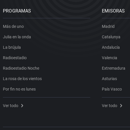
PROGRAMAS
EMISORAS
Más de uno
Madrid
Julia en la onda
Catalunya
La brújula
Andalucía
Radioestadio
Valencia
Radioestadio Noche
Extremadura
La rosa de los vientos
Asturias
Por fin no es lunes
País Vasco
Ver todo
Ver todo