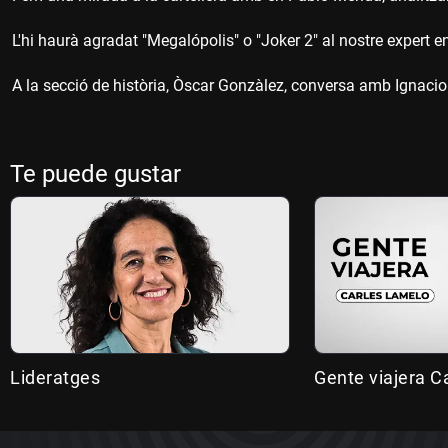
L'hi haurà agradat "Megalópolis" o "Joker 2" al nostre expert 
A la secció de història, Òscar Gonzàlez, conversa amb Ignacio 
Te puede gustar
Lideratges
Gente viajera C