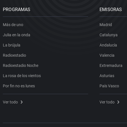
PROGRAMAS
EMISORAS
Más de uno
Madrid
Julia en la onda
Catalunya
La brújula
Andalucía
Radioestadio
Valencia
Radioestadio Noche
Extremadura
La rosa de los vientos
Asturias
Por fin no es lunes
País Vasco
Ver todo
Ver todo