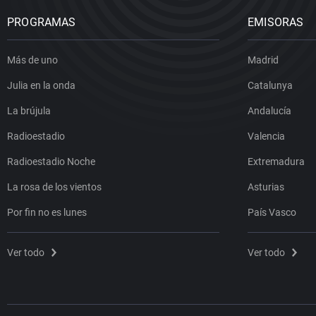
PROGRAMAS
EMISORAS
Más de uno
Madrid
Julia en la onda
Catalunya
La brújula
Andalucía
Radioestadio
Valencia
Radioestadio Noche
Extremadura
La rosa de los vientos
Asturias
Por fin no es lunes
País Vasco
Ver todo
Ver todo