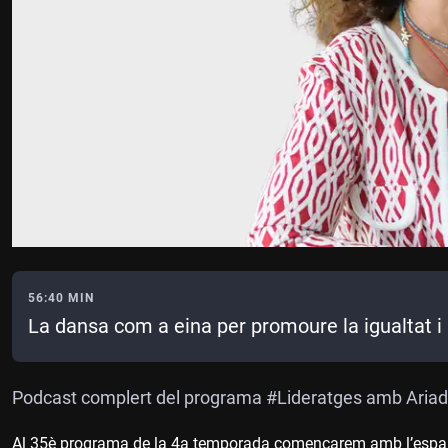
56:40 MIN
La dansa com a eina per promoure la igualtat i l
Podcast complert del programa #Lideratges amb Ariad
Al 35è programa de la 4a temporada començarem amb l’espai noti