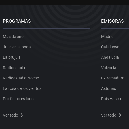
PROGRAMAS
EMISORAS
Más de uno
Madrid
Julia en la onda
Catalunya
La brújula
Andalucía
Radioestadio
Valencia
Radioestadio Noche
Extremadura
La rosa de los vientos
Asturias
Por fin no es lunes
País Vasco
Ver todo
Ver todo