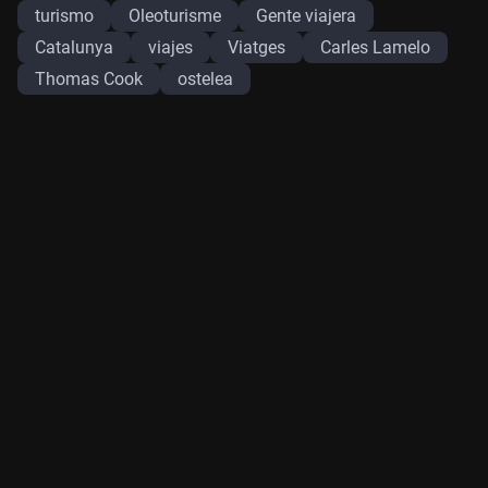
turismo
Oleoturisme
Gente viajera
Catalunya
viajes
Viatges
Carles Lamelo
Thomas Cook
ostelea