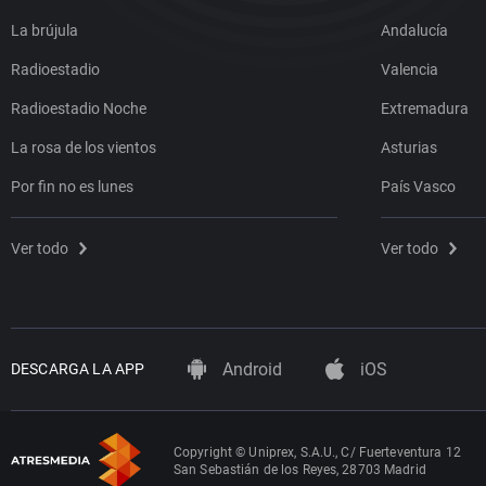
La brújula
Andalucía
Radioestadio
Valencia
Radioestadio Noche
Extremadura
La rosa de los vientos
Asturias
Por fin no es lunes
País Vasco
Ver todo
Ver todo
Android
iOS
DESCARGA LA APP
Copyright © Uniprex, S.A.U., C/ Fuerteventura 12
San Sebastián de los Reyes, 28703 Madrid