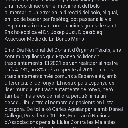
una incoordinació en el moviment del bolo
alimentari o un error en la direcció del bolo, el qual,
en lloc de baixar per l'esòfag, pot passar a la via
respiratòria i causar complicacions greus de salut.
Ens ho explica el Dr. Josep Just, Digestòleg i
Assessor Mèdic de En Bones Mans
En el Dia Nacional del Donant d'Òrgans i Teixits, ens
sentim orgullosos que Espanya és líder en
trasplantaments. El 2021 es van realitzar al nostre
país 4.781, un 8% més respecte al 2020. Un dels
trasplantaments més comuns a Espanya és, amb
diferència, el de ronyó. El nostre país Espanya és
líder mundial en trasplantaments de ronyó, però
també hi ha àrees de millora, perquè hi ha un
desequilibri entre el nombre de pacients en llista
d’espera. De tot això Carles Aguilar parla amb Daniel
Gallego, President d'ALCER, Federació Nacional
d'Associacions per a la Lluita Contra les Malalties