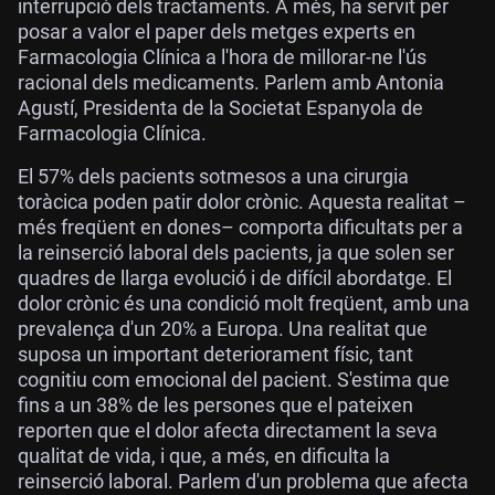
interrupció dels tractaments. A més, ha servit per
posar a valor el paper dels metges experts en
Farmacologia Clínica a l'hora de millorar-ne l'ús
racional dels medicaments. Parlem amb Antonia
Agustí, Presidenta de la Societat Espanyola de
Farmacologia Clínica.
El 57% dels pacients sotmesos a una cirurgia
toràcica poden patir dolor crònic. Aquesta realitat –
més freqüent en dones– comporta dificultats per a
la reinserció laboral dels pacients, ja que solen ser
quadres de llarga evolució i de difícil abordatge. El
dolor crònic és una condició molt freqüent, amb una
prevalença d'un 20% a Europa. Una realitat que
suposa un important deteriorament físic, tant
cognitiu com emocional del pacient. S'estima que
fins a un 38% de les persones que el pateixen
reporten que el dolor afecta directament la seva
qualitat de vida, i que, a més, en dificulta la
reinserció laboral. Parlem d'un problema que afecta