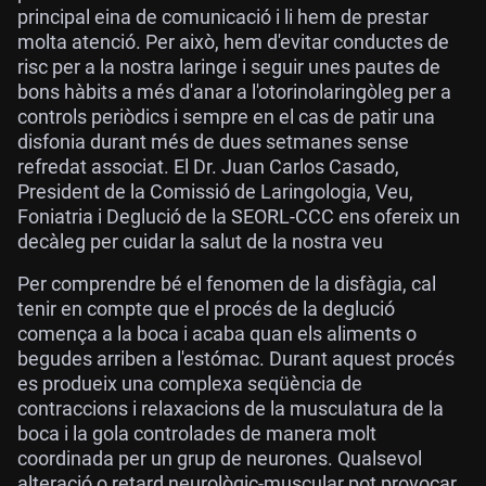
principal eina de comunicació i li hem de prestar
molta atenció. Per això, hem d'evitar conductes de
risc per a la nostra laringe i seguir unes pautes de
bons hàbits a més d'anar a l'otorinolaringòleg per a
controls periòdics i sempre en el cas de patir una
disfonia durant més de dues setmanes sense
refredat associat. El Dr. Juan Carlos Casado,
President de la Comissió de Laringologia, Veu,
Foniatria i Deglució de la SEORL-CCC ens ofereix un
decàleg per cuidar la salut de la nostra veu
Per comprendre bé el fenomen de la disfàgia, cal
tenir en compte que el procés de la deglució
comença a la boca i acaba quan els aliments o
begudes arriben a l'estómac. Durant aquest procés
es produeix una complexa seqüència de
contraccions i relaxacions de la musculatura de la
boca i la gola controlades de manera molt
coordinada per un grup de neurones. Qualsevol
alteració o retard neurològic-muscular pot provocar