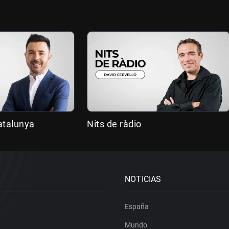
atalunya
Nits de ràdio
NOTICIAS
España
Mundo