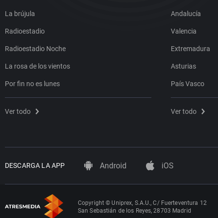
La brújula
Andalucía
Radioestadio
Valencia
Radioestadio Noche
Extremadura
La rosa de los vientos
Asturias
Por fin no es lunes
País Vasco
Ver todo
Ver todo
Android
iOS
DESCARGA LA APP
Copyright © Uniprex, S.A.U., C/ Fuerteventura 12
San Sebastián de los Reyes, 28703 Madrid