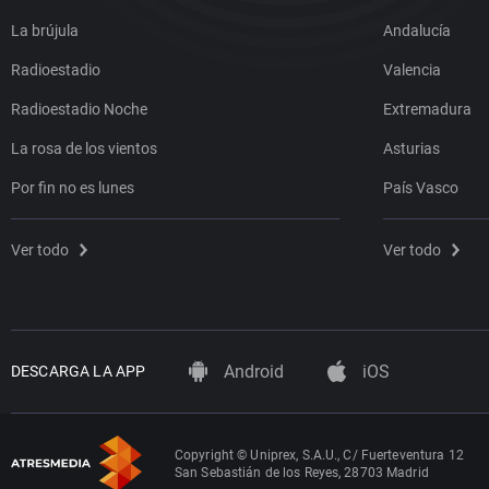
La brújula
Andalucía
Radioestadio
Valencia
Radioestadio Noche
Extremadura
La rosa de los vientos
Asturias
Por fin no es lunes
País Vasco
Ver todo
Ver todo
Android
iOS
DESCARGA LA APP
Copyright © Uniprex, S.A.U., C/ Fuerteventura 12
San Sebastián de los Reyes, 28703 Madrid