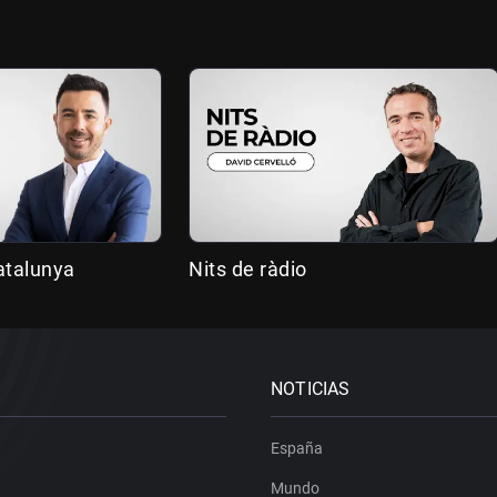
atalunya
Nits de ràdio
NOTICIAS
España
Mundo