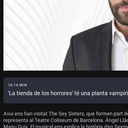
16:14 MIN
'La tienda de los horrores' té una planta vampír
Avui ens han visitat The Sey Sisters, que formen part de 
representa al Teatre Coliseum de Barcelona. Àngel Llàc
Manu Guix. El musical ens explica la història d'en Seymou