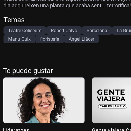
dia adquireixen una planta que acaba sent... terrorífica!
Temas
Teatre Coliseum
Robert Calvo
Barcelona
La Brú
Manu Guix
floristería
Àngel Llàcer
Te puede gustar
Lideratges
Gente viajera C