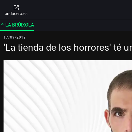
ondacero.es
LA BRÚIXOLA
17/09/2019
'La tienda de los horrores' té 