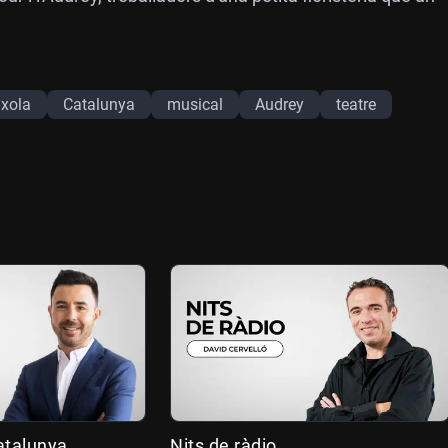
ixola
Catalunya
musical
Audrey
teatre
atalunya
Nits de ràdio