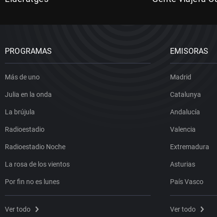
PROGRAMAS
EMISORAS
Más de uno
Madrid
Julia en la onda
Catalunya
La brújula
Andalucía
Radioestadio
Valencia
Radioestadio Noche
Extremadura
La rosa de los vientos
Asturias
Por fin no es lunes
País Vasco
Ver todo
Ver todo