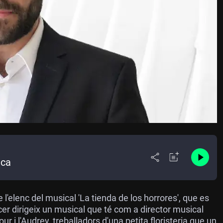
ica
l'elenc del musical 'La tienda de los horrores', que es
er dirigeix un musical que té com a director musical
r i l'Audrey, treballadors d'una petita floristeria que un