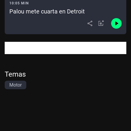
10:05 MIN
Palou mete cuarta en Detroit
Amb l'Alejandro Pozo repassem l' actualitat del món del
motor en les dues i les quatre rodes als darrers set dies.
Temas
Motor