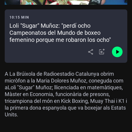
10:15 MIN
Loli "Sugar" Muñoz: "perdí ocho
Campeonatos del Mundo de boxeo
femenino porque me robaron los ocho"
A La Brúixola de Radioestadio Catalunya obrim
micròfon a la Maria Dolores Muñoz, coneguda com
a
Loli "Sugar" Muñoz; llicenciada en matemàtiques,
Màster en Economia, funcionària de presons,
tricampiona del món en Kick Boxing, Muay Thai i K1 i
la primera dona espanyola que va boxejar als Estats
Units.