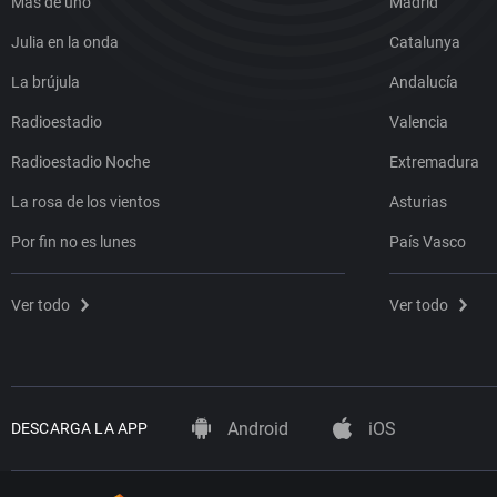
Más de uno
Madrid
Julia en la onda
Catalunya
La brújula
Andalucía
Radioestadio
Valencia
Radioestadio Noche
Extremadura
La rosa de los vientos
Asturias
Por fin no es lunes
País Vasco
Ver todo
Ver todo
Android
iOS
DESCARGA LA APP