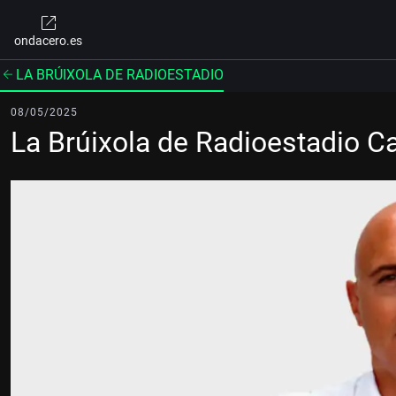
ondacero.es
LA BRÚIXOLA DE RADIOESTADIO
08/05/2025
La Brúixola de Radioestadio C