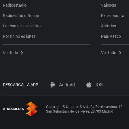
Radioestadio
Valencia
Radioestadio Noche
Extremadura
La rosa de los vientos
Asturias
Por fin no es lunes
País Vasco
Ver todo
Ver todo
Android
iOS
DESCARGA LA APP
Copyright © Uniprex, S.A.U., C/ Fuerteventura 12
San Sebastián de los Reyes, 28703 Madrid