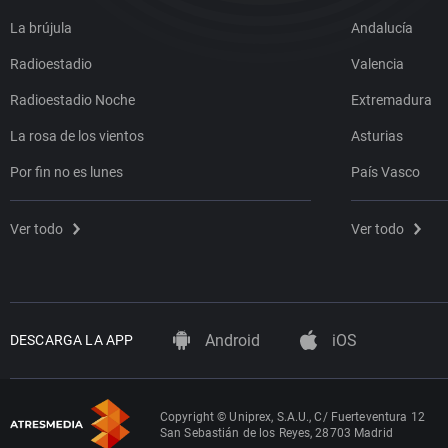
La brújula
Andalucía
Radioestadio
Valencia
Radioestadio Noche
Extremadura
La rosa de los vientos
Asturias
Por fin no es lunes
País Vasco
Ver todo
Ver todo
Android
iOS
DESCARGA LA APP
Copyright © Uniprex, S.A.U., C/ Fuerteventura 12
San Sebastián de los Reyes, 28703 Madrid