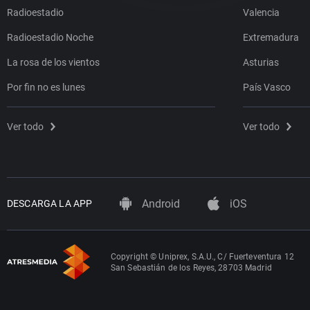
Radioestadio
Valencia
Radioestadio Noche
Extremadura
La rosa de los vientos
Asturias
Por fin no es lunes
País Vasco
Ver todo
Ver todo
Android
iOS
DESCARGA LA APP
Copyright © Uniprex, S.A.U., C/ Fuerteventura 12
San Sebastián de los Reyes, 28703 Madrid