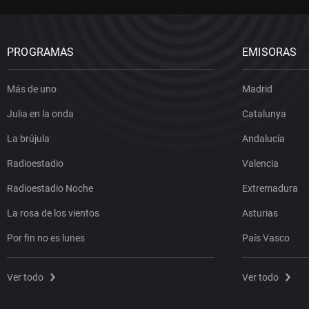
PROGRAMAS
EMISORAS
Más de uno
Madrid
Julia en la onda
Catalunya
La brújula
Andalucía
Radioestadio
Valencia
Radioestadio Noche
Extremadura
La rosa de los vientos
Asturias
Por fin no es lunes
País Vasco
Ver todo
Ver todo