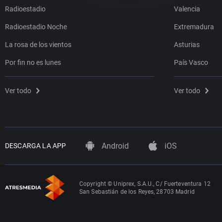
Radioestadio
Valencia
Radioestadio Noche
Extremadura
La rosa de los vientos
Asturias
Por fin no es lunes
País Vasco
Ver todo
Ver todo
Android
iOS
DESCARGA LA APP
Copyright © Uniprex, S.A.U., C/ Fuerteventura 12
San Sebastián de los Reyes, 28703 Madrid