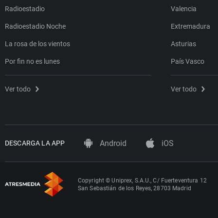
Radioestadio
Valencia
Radioestadio Noche
Extremadura
La rosa de los vientos
Asturias
Por fin no es lunes
País Vasco
Ver todo
Ver todo
Android
iOS
DESCARGA LA APP
Copyright © Uniprex, S.A.U., C/ Fuerteventura 12
San Sebastián de los Reyes, 28703 Madrid