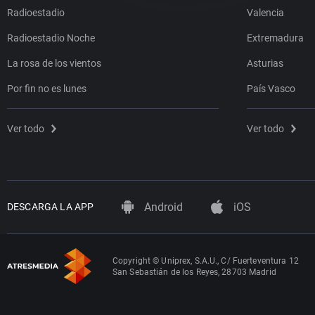
Radioestadio
Valencia
Radioestadio Noche
Extremadura
La rosa de los vientos
Asturias
Por fin no es lunes
País Vasco
Ver todo
Ver todo
Android
iOS
DESCARGA LA APP
Copyright © Uniprex, S.A.U., C/ Fuerteventura 12
San Sebastián de los Reyes, 28703 Madrid