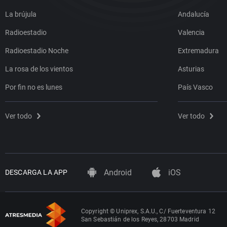
La brújula
Andalucía
Radioestadio
Valencia
Radioestadio Noche
Extremadura
La rosa de los vientos
Asturias
Por fin no es lunes
País Vasco
Ver todo
Ver todo
Android
iOS
DESCARGA LA APP
Copyright © Uniprex, S.A.U., C/ Fuerteventura 12
San Sebastián de los Reyes, 28703 Madrid