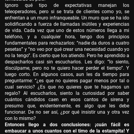
Ignoro qué tipo de expectativas manejan los
teleoperadores, pero si se trata de clientes como yo, se
enfrentan a un muro infranqueable. Un muro que se ha ido
solidificando a fuerza de llamadas inútiles y experiencias
de vida. Cada vez que uno de estos números llega a mi
teléfono, y a cualquier hora, tengo dos principios
fundamentales para rechazarlos: “nadie da duros a cuatro
pesetas” y “no veo por qué crear una necesidad cuando yo
no la tengo”. Es cierto que los atiendo. Pero he aprendido a
despacharlos casi sin escucharlos. Les digo: “lo siento,
discúlpame, pero no te quiero hacer perder el tiempo”. Y
luego corto. En algunos casos, aun les da tiempo para
preguntarme: “¿es que no quieres pagar menos por tal o
cual servicio? ¿Es que no quieres que te hagamos un
regalo? Al escucharlos, siento la curiosidad por saber
cuántos cándidos caen en esos cantos de sirena y
presumo que, evidentemente, es algo que les debe
funcionar. De no ser así, ¿por qué insistir una y otra vez
con lo mismo?
Entonces llego a dos conclusiones: ¡cuán fácil es
embaucar a unos cuantos con el timo de la estampita! Y