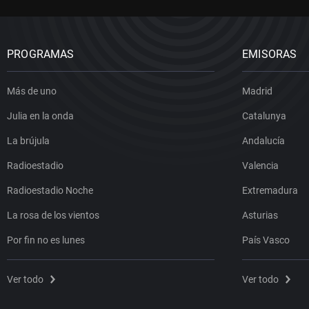
PROGRAMAS
EMISORAS
Más de uno
Madrid
Julia en la onda
Catalunya
La brújula
Andalucía
Radioestadio
Valencia
Radioestadio Noche
Extremadura
La rosa de los vientos
Asturias
Por fin no es lunes
País Vasco
Ver todo
Ver todo