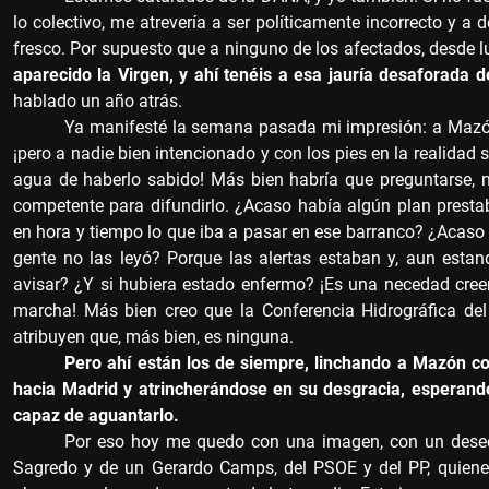
lo colectivo, me atrevería a ser políticamente incorrecto y 
fresco. Por supuesto que a ninguno de los afectados, desde l
aparecido la Virgen, y ahí tenéis a esa jauría desaforada
hablado un año atrás.
Ya manifesté la semana pasada mi impresión: a Mazón
¡pero a nadie bien intencionado y con los pies en la realidad
agua de haberlo sabido! Más bien habría que preguntarse, 
competente para difundirlo. ¿Acaso había algún plan presta
en hora y tiempo lo que iba a pasar en ese barranco? ¿Acaso c
gente no las leyó? Porque las alertas estaban y, aun estan
avisar? ¿Y si hubiera estado enfermo? ¡Es una necedad cree
marcha! Más bien creo que la Conferencia Hidrográfica del
atribuyen que, más bien, es ninguna.
Pero ahí están los de siempre, linchando a Mazón co
hacia Madrid y atrincherándose en su desgracia, esperand
capaz de aguantarlo.
Por eso hoy me quedo con una imagen, con un des
Sagredo y de un Gerardo Camps, del PSOE y del PP, quienes