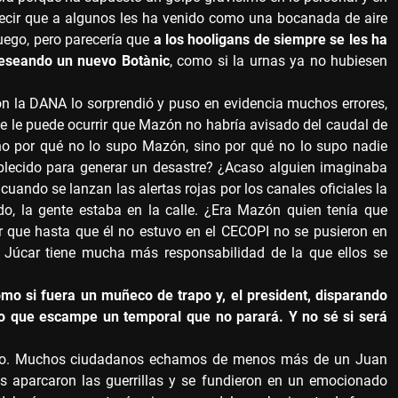
a decir que a algunos les ha venido como una bocanada de aire
uego, pero parecería que
a los hooligans de siempre se les ha
 deseando un nuevo Botànic
, como si la urnas ya no hubiesen
 la DANA lo sorprendió y puso en evidencia muchos errores,
 se le puede ocurrir que Mazón no habría avisado del caudal de
no por qué no lo supo Mazón, sino por qué no lo supo nadie
blecido para generar un desastre? ¿Acaso alguien imaginaba
uando se lanzan las alertas rojas por los canales oficiales la
do, la gente estaba en la calle. ¿Era Mazón quien tenía que
r que hasta que él no estuvo en el CECOPI no se pusieron en
 Júcar tiene mucha más responsabilidad de la que ellos se
mo si fuera un muñeco de trapo y, el president, disparando
o que escampe un temporal que no parará. Y no sé si será
eo. Muchos ciudadanos echamos de menos más de un Juan
 aparcaron las guerrillas y se fundieron en un emocionado