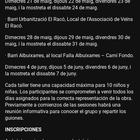
Dimecres 21 de maig, dijous 22 de maig, divendres 23 de
maig, i la mostreta el dissabte 24 de maig.
· Barri Urbanització El Racó, Local de l’Associació de Veïns
El Racó.
Dimecres 28 de maig, dijous 29 de maig, divendres 30 de
maig, i la mostreta el dissabte 31 de maig.
· Barri Albuixarres, al local Falla Albuixarres – Camí Fondo.
Dimecres 4 de juny, dijous 5 de juny, divendres 6 de juny, i
la mostreta el dissabte 7 de juny.
Cada taller tiene una capacidad máxima para 10 niños y
niñas. Los participantes se comprometen a venir todos los
días asignados para la correcta representación de la obra.
Previamente a comienzos de las sesiones habrá una
reunión informativa para conocer el grupo y repartir los
guiones.
INSCRIPCIONES