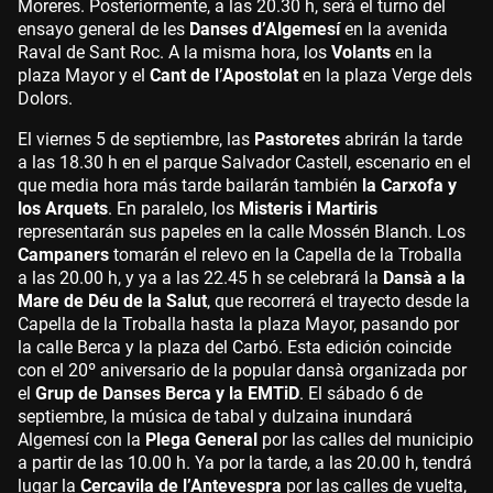
Moreres. Posteriormente, a las 20.30 h, será el turno del
ensayo general de les
Danses d’Algemesí
en la avenida
Raval de Sant Roc. A la misma hora, los
Volants
en la
plaza Mayor y el
Cant de l’Apostolat
en la plaza Verge dels
Dolors.
El viernes 5 de septiembre, las
Pastoretes
abrirán la tarde
a las 18.30 h en el parque Salvador Castell, escenario en el
que media hora más tarde bailarán también
la Carxofa y
los Arquets
. En paralelo, los
Misteris i Martiris
representarán sus papeles en la calle Mossén Blanch. Los
Campaners
tomarán el relevo en la Capella de la Troballa
a las 20.00 h, y ya a las 22.45 h se celebrará la
Dansà a la
Mare de Déu de la Salut
, que recorrerá el trayecto desde la
Capella de la Troballa hasta la plaza Mayor, pasando por
la calle Berca y la plaza del Carbó. Esta edición coincide
con el 20º aniversario de la popular dansà organizada por
el
Grup de Danses Berca y la EMTiD
. El sábado 6 de
septiembre, la música de tabal y dulzaina inundará
Algemesí con la
Plega General
por las calles del municipio
a partir de las 10.00 h. Ya por la tarde, a las 20.00 h, tendrá
lugar la
Cercavila de l’Antevespra
por las calles de vuelta,