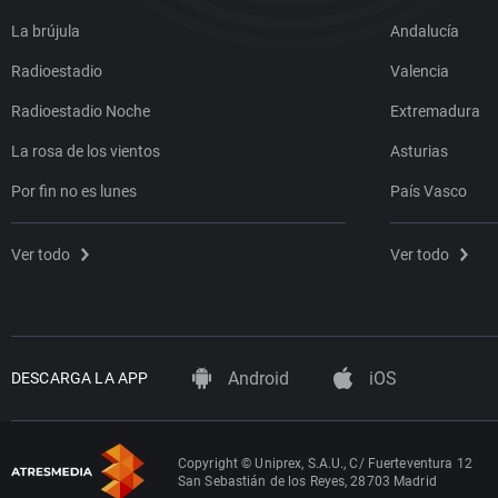
La brújula
Andalucía
Radioestadio
Valencia
Radioestadio Noche
Extremadura
La rosa de los vientos
Asturias
Por fin no es lunes
País Vasco
Ver todo
Ver todo
Android
iOS
DESCARGA LA APP
Copyright © Uniprex, S.A.U., C/ Fuerteventura 12
San Sebastián de los Reyes, 28703 Madrid