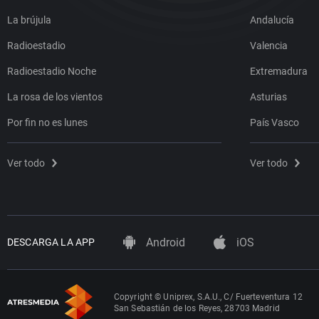
La brújula
Andalucía
Radioestadio
Valencia
Radioestadio Noche
Extremadura
La rosa de los vientos
Asturias
Por fin no es lunes
País Vasco
Ver todo
Ver todo
Android
iOS
DESCARGA LA APP
Copyright © Uniprex, S.A.U., C/ Fuerteventura 12
San Sebastián de los Reyes, 28703 Madrid