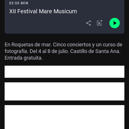
02:50 MIN
XII Festival Mare Musicum
En Roquetas de mar. Cinco conciertos y un curso de
fotografía. Del 4 al 8 de julio. Castillo de Santa Ana.
Entrada gratuita.
Mare
Musicum, el XII Festival de Música Antigua
regresa a Roquetas de Mar con grandes intérpretes
El festival de música antigua contempla la celebración de
cinco conciertos y una charla taller de fotografía de festivales
de música en vivo impartido por Blas Fuentes
El Festival de Música Antigua ‘
Mare
Musicum’ regresa un
año más a Roquetas de Mar para ofrecer a los aficionados y
amantes de la música antigua una programación que
contempla propuestas de calidad de la mano de grandes