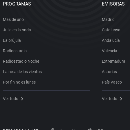
PROGRAMAS
EMISORAS
Más de uno
Madrid
Julia en la onda
Catalunya
La brújula
Andalucía
Radioestadio
Valencia
Radioestadio Noche
Extremadura
La rosa de los vientos
Asturias
Por fin no es lunes
País Vasco
Ver todo
Ver todo