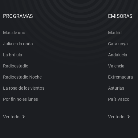
PROGRAMAS
EMISORAS
Más de uno
Madrid
Julia en la onda
Catalunya
La brújula
Andalucía
Radioestadio
Valencia
Radioestadio Noche
Extremadura
La rosa de los vientos
Asturias
Por fin no es lunes
País Vasco
Ver todo
Ver todo