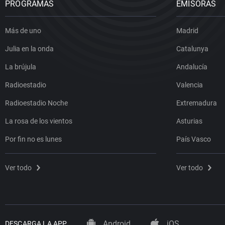
PROGRAMAS
EMISORAS
Más de uno
Madrid
Julia en la onda
Catalunya
La brújula
Andalucía
Radioestadio
Valencia
Radioestadio Noche
Extremadura
La rosa de los vientos
Asturias
Por fin no es lunes
País Vasco
Ver todo
Ver todo
Android
iOS
DESCARGA LA APP