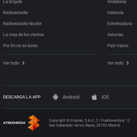
La brújula
Andalucía
Radioestadio
Valencia
Radioestadio Noche
Extremadura
La rosa de los vientos
Asturias
Por fin no es lunes
País Vasco
Ver todo
Ver todo
Android
iOS
DESCARGA LA APP
Copyright © Uniprex, S.A.U., C/ Fuerteventura 12
San Sebastián de los Reyes, 28703 Madrid