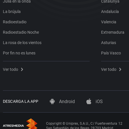
Julia en la onda
Catalunya
La brújula
Andalucía
Radioestadio
Valencia
Radioestadio Noche
Extremadura
La rosa de los vientos
Asturias
Por fin no es lunes
País Vasco
Ver todo
Ver todo
Android
iOS
DESCARGA LA APP
Copyright © Uniprex, S.A.U., C/ Fuerteventura 12
San Sebastián de los Reyes, 28703 Madrid