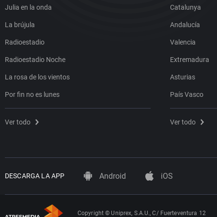
Julia en la onda
Catalunya
La brújula
Andalucía
Radioestadio
Valencia
Radioestadio Noche
Extremadura
La rosa de los vientos
Asturias
Por fin no es lunes
País Vasco
Ver todo
Ver todo
Android
iOS
DESCARGA LA APP
Copyright © Uniprex, S.A.U., C/ Fuerteventura 12