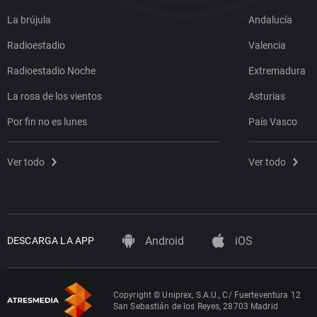
La brújula
Andalucía
Radioestadio
Valencia
Radioestadio Noche
Extremadura
La rosa de los vientos
Asturias
Por fin no es lunes
País Vasco
Ver todo
Ver todo
Android
iOS
DESCARGA LA APP
Copyright © Uniprex, S.A.U., C/ Fuerteventura 12
San Sebastián de los Reyes, 28703 Madrid