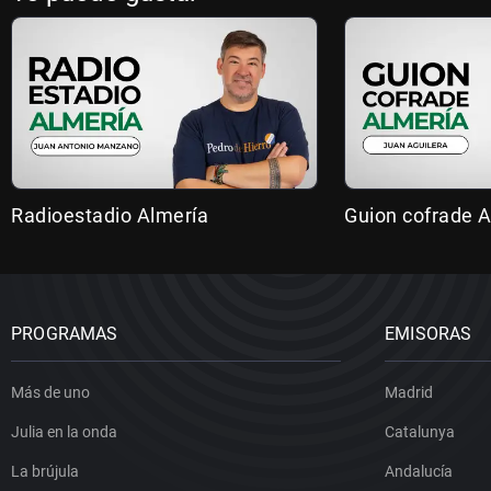
Radioestadio Almería
Guion cofrade A
PROGRAMAS
EMISORAS
Más de uno
Madrid
Julia en la onda
Catalunya
La brújula
Andalucía