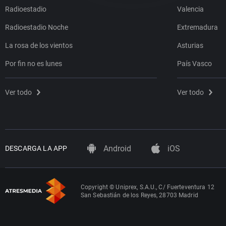
Radioestadio
Valencia
Radioestadio Noche
Extremadura
La rosa de los vientos
Asturias
Por fin no es lunes
País Vasco
Ver todo
Ver todo
Android
iOS
DESCARGA LA APP
Copyright © Uniprex, S.A.U., C/ Fuerteventura 12
San Sebastián de los Reyes, 28703 Madrid